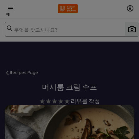
메
뉴
무엇을 찾으시나요?
Recipes Page
머시룸 크림 수프
이
리뷰를 작성
recipe
에
대
해