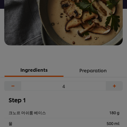
제
출
된
평
가
가
없
습
니
다.
Ingredients
Preparation
−
+
Step 1
크노르 머쉬룸 베이스
180 g
물
500 ml