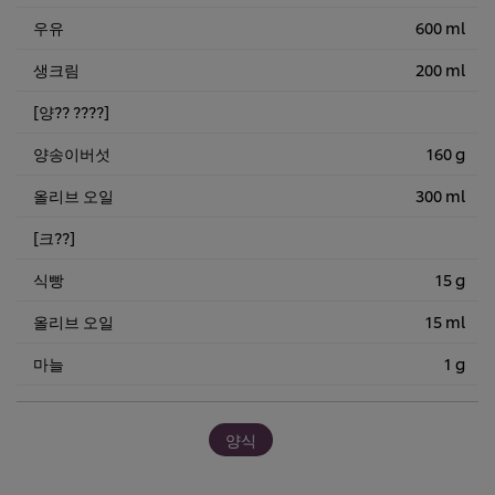
우유
600 ml
생크림
200 ml
[양?? ????]
양송이버섯
160 g
올리브 오일
300 ml
[크??]
식빵
15 g
올리브 오일
15 ml
마늘
1 g
양식