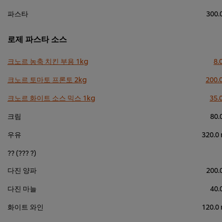
파스타
300.
로제 파스타 소스
크노르 농축 치킨 부용 1kg
8.
크노르 토마토 프론토 2kg
200.
크노르 화이트 소스 믹스 1kg
35.
크림
80.
우유
320.0
?? (??? ?)
다진 양파
200.
다진 마늘
40.
화이트 와인
120.0