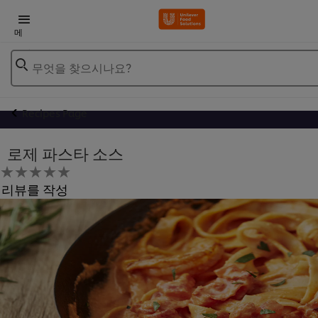
메
뉴
무엇을 찾으시나요?
Recipes Page
로제 파스타 소스
이
리뷰를 작성
recipe
에
대
해
제
출
된