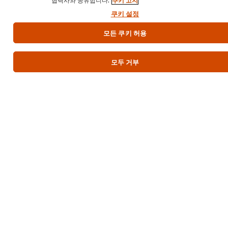
PDF
이
쿠키 설정
다
메
모든 쿠키 허용
운
일
로
모두 거부
드
Home
Chef Inspiration
Recipes
Products
About Us
Contact Us
국가/지역 선택