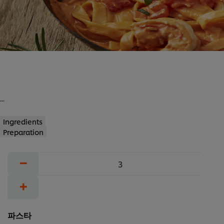
평
가
가
없
습
니
다.
...
Ingredients
Preparation
−
+
파스타